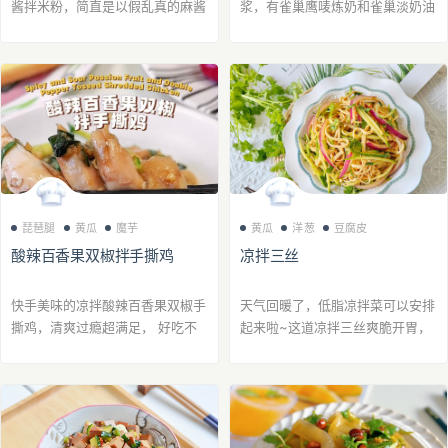
酱拌米粉，简直是以假乱真的麻酱
浆，有雀巢鹰唛炼奶和雀巢淡奶油
凉皮，没胃口的小伙伴试试这个麻
的加入，
黄瓜
的清爽，炼奶的丝
酱拌米粉，无敌开胃，巨好吃！
滑、淡奶油的醇香，每一口都是治
愈。
琵琶腿
黄瓜
魔芋
黄瓜
洋葱
豆腐皮
酸辣百香果双椒拌手撕鸡
凉拌三丝
快手美味的凉拌酸辣百香果双椒手
天气回暖了，低脂凉拌菜可以安排
撕鸡，清爽过瘾超满足， 好吃不
起来啦~这道凉拌三丝爽脆开胃，
怕胖， 一口一口停不下来！
清新不腻，不仅满足口腹之欲，还
无长胖之忧。 细品时，仿佛能感
受大自然的气息，它不只是食物，
更是一种独特体...