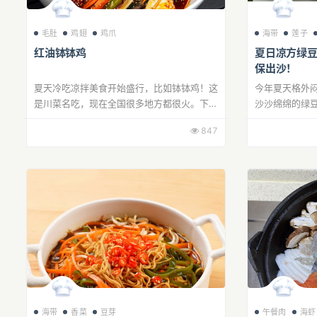
毛肚
鸡翅
鸡爪
海带
莲子
红油钵钵鸡
夏日凉方绿
保出沙！
夏天冷吃凉拌美食开始盛行，比如钵钵鸡！这
今年夏天格外
是川菜名吃，现在全国很多地方都很火。下面
沙沙绵绵的绿
就教大家用调料轻松做正宗的四川红油钵钵
的经典配方：
847
鸡，口感香辣脆爽，好吃开胃，让人看着都要
皮绿豆沙」，
流口...
和解...
海带
香菜
豆芽
午餐肉
海虾