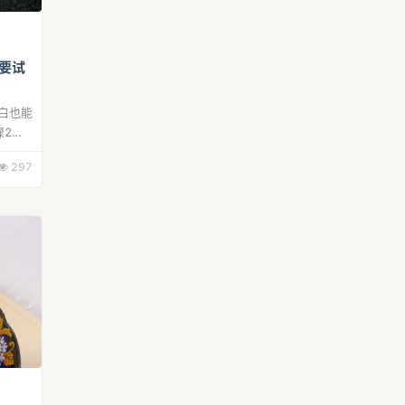
要试
白也能
骤2加
骤3浇
297
白醋步