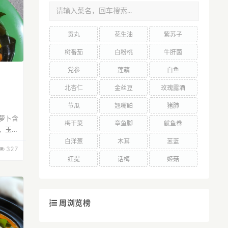
贡丸
花生油
紫苏子
树番茄
白粉桃
牛肝菌
党参
莲藕
白鱼
北杏仁
金丝豆
玫瑰露酒
节瓜
翘嘴鲌
猪肺
萝卜含
梅干菜
章鱼脚
鱿鱼卷
，玉米
血管
白洋葱
木耳
苤蓝
327
的吸
红提
话梅
姬菇
周浏览榜