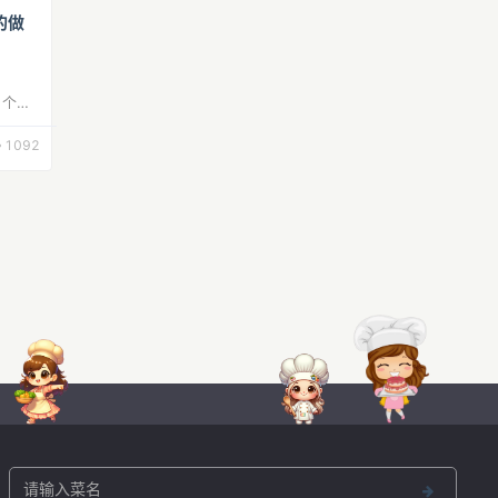
的做
1个；
熟去
1092
备涮锅