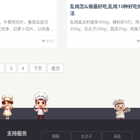
乱炖怎么做最好吃,乱炖10种好吃
法
片，午餐肉切片，番茄去皮切
乱炖面主料面条400g；辅料虾4只；肉
壳洗净，白萝卜切片，以你喜欢
200g；冻丸子200g；蔬菜20g；鸡蛋
。步骤2寿喜烧调料，50ml左
枸杞10g；乱炖面的做法步骤1：虾煮
632
没过食材的水。（随手买的这
皮。2：准备自己喜欢的蔬菜。3：准
用的冻丸子。4：枸杞...
2
3
4
下页
尾页
支持服务
猪腿
女贞子
海盐