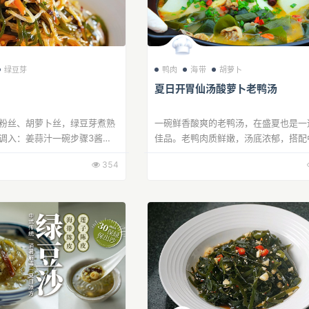
绿豆芽
鸭肉
海带
胡萝卜
夏日开胃仙汤酸萝卜老鸭汤
粉丝、胡萝卜丝，绿豆芽煮熟
一碗鲜香酸爽的老鸭汤，在盛夏也是一
调入：姜蒜汁一碗步骤3酱
佳品。老鸭肉质鲜嫩，汤底浓郁，搭配
糖，盐、自制红油2大勺，青花
和时令蔬菜，可清火开胃、滋阴润燥。
354
2勺，步骤4放入香菜一起用小
节，喝上一碗老鸭汤，既能补充体力，
暑...