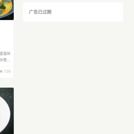
广告已过期
道滋补
中草药
暑热时
736
又能消