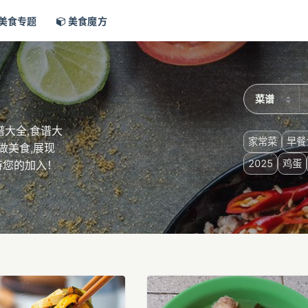
美食专题
美食魔方
大全,食谱大
家常菜
早餐
做美食,展现
2025
鸡蛋
待您的加入！