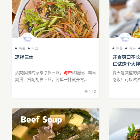
海带
粉丝
鸡蛋
海带
凉拌三丝
开胃爽口不
试试这个大
清爽解腻的家常凉拌三丝，
海带
丝脆嫩、粉丝
夏天是减重的
爽滑，搭配胡萝卜丝，简单一拌就开胃。 泡
吃饭！可以试
发好的食材焯水断生，沥干后淋上料汁，鲜咸
人，鲜香开胃
172
入味，蒜香与料汁融合，口感丰富不单调。
口好吃不长胖
做法...