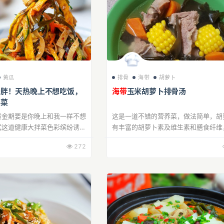
黄瓜
排骨
海带
胡萝卜
长胖！天热晚上不想吃饭，
海带
玉米胡萝卜排骨汤
拌菜
黄金期要是你晚上和我一样不想
这是一道不错的营养菜，做法简单，胡
试这道健康大拌菜色彩缤纷诱
有丰富的胡萝卜素及维生素和膳食纤维
，满满的膳食纤维和蛋白质，爽
可降低血液胆固醇浓度并防止其沉积于
272
壁，营养丰富，促进人们对维生素和钙
收。海...