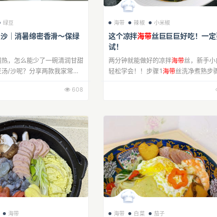
绿豆
海带
辣椒
小米椒
豆沙｜消暑绵密香滑～保绿
这个凉拌
海带
丝巨巨巨好吃！一定
试！
闷热，怎么能少了一碗清润甘甜
两分钟就能做好的凉拌
海带
丝，新手小
豆汤/沙呢？分享两款我家常做
轻松学会！！步骤1
海带
丝洗净煮熟步
「莲子陈皮绿豆沙」&「
海带
陈
入小米椒、蒜末、辣椒粉、熟白芝麻步
608
不仅消暑降火，还能帮助身体温
上热油炝香步骤4倒入酱油步骤5倒入
骤6加入...
海带
海带
白菜
茄子