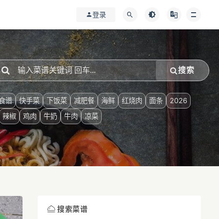
登录
搜索
食谱
快手菜
下饭菜
减肥餐
海鲜
红烧肉
面条
2026
辣椒
鸡肉
牛奶
牛肉
凉菜
搜索菜谱