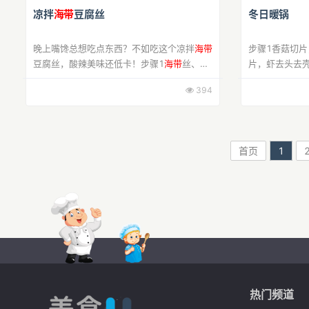
凉拌
海带
豆腐丝
冬日暖锅
晚上嘴馋总想吃点东西？不如吃这个凉拌
海带
步骤1香菇切
豆腐丝，酸辣美味还低卡！步骤1
海带
丝、豆
片，虾去头去
芽洗净，干豆腐、胡萝卜切丝备用步骤2烧一
的样子放在锅里
394
锅开水，分别放入
海带
丝、干豆腐丝、豆芽、
右，然后加能
胡萝...
个，偏鲜...
首页
1
热门频道