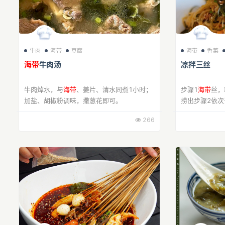
牛肉
海带
豆腐
海带
香菜
海带
牛肉汤
凉拌三丝
牛肉焯水，与
海带
、姜片、清水同煮1小时；
步骤1
海带
丝，
加盐、胡椒粉调味，撒葱花即可。
捞出步骤2依次
油，鸡粉，白
266
椒油1勺，香油
手给它拌均...