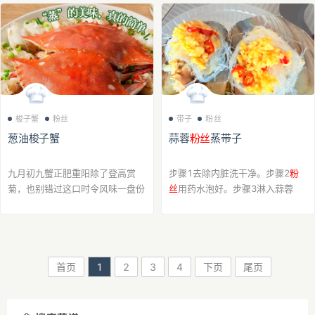
些，多吃几个补补钙长高高！上桌
娃娃菜，做一道简单的家常素菜～
3分钟光盘！！
蒜蓉
粉丝
蒸娃...
梭子蟹
粉丝
带子
粉丝
葱油梭子蟹
蒜蓉
粉丝
蒸带子
九月初九蟹正肥重阳除了登高赏
步骤1去除内脏洗干净。步骤2
粉
菊，也别错过这口时令风味一盘份
丝
用药水泡好。步骤3淋入蒜蓉
量十足的葱油梭子蟹就能轻松撑起
酱。水开蒸7分钟步骤4完成
重阳宴的场面让蟹肉的清甜更加饱
满突出
粉丝
吸饱了蟹汁与酱香，软
糯入味整道菜简...
首页
1
2
3
4
下页
尾页