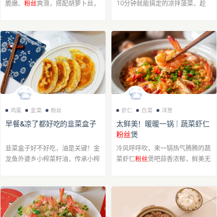
脆嫩、
粉丝
爽滑，搭配胡萝卜丝，
10分钟就能搞定的凉拌菠菜，趁
简单一拌就开胃。 泡发好的食材
着这春天养肝的季节，一定要多
焯水断生，沥干后淋上料汁，鲜咸
吃。 凉拌菠菜使用的外婆乡小榨
入味，蒜香与料汁融合，口感丰富
菜籽油，热油一泼，香味瞬间上
不单调。 做法...
头，清新爽口又开胃。
鸡蛋
韭菜
粉丝
虾仁
白菜
洋葱
早餐&凉了都好吃的韭菜盒子
太鲜美！暖暖一锅｜蔬菜虾仁
粉丝
煲
韭菜盒子好不好吃，油是关键！金
冷风呼呼吹，来一锅热气腾腾的蔬
龙鱼外婆乡小榨菜籽油，传承小榨
菜虾仁
粉丝
煲吧蒜香浓郁，鲜美无
工艺，油质醇厚，能充分锁住韭菜
比！鲜嫩弹牙的虾仁，搭配清爽脆
的水分和色泽。煎出来的盒子，颜
口的蔬菜、金针菇和滑润的
粉丝
，
色金黄，外酥里嫩，满口都是地道
层层鲜香交织，食材丰富而不腻～
的菜油香。 放...
一口下去，整...