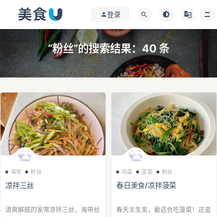
登录
“粉丝”的搜索结果：40 条
海带
粉丝
鸡蛋
菠菜
粉丝
凉拌三丝
春日美食/凉拌菠菜
清爽解腻的家常凉拌三丝，海带丝
春天主生发，最适合吃菠菜！这道