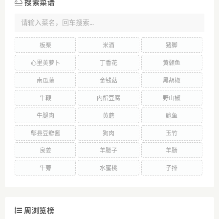
搜索菜谱
板栗
米酒
猪脚
心里美萝卜
丁香花
黄颡鱼
南瓜藤
金钱菇
黑胡椒
牛鞭
内酯豆腐
野山椒
牛腿肉
黄蘑
鲍鱼
郫县豆瓣酱
狗肉
玉竹
良姜
羊腰子
羊肠
牛蒡
水蜜桃
子排
周浏览榜