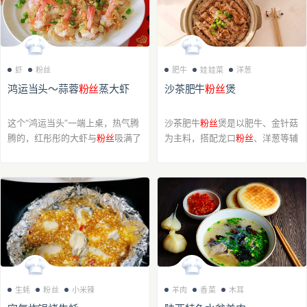
虾
粉丝
肥牛
娃娃菜
洋葱
鸿运当头～蒜蓉
粉丝
蒸大虾
沙茶肥牛
粉丝
煲
这个“鸿运当头”一端上桌，热气腾
沙茶肥牛
粉丝
煲是以肥牛、金针菇
腾的，红彤彤的大虾与
粉丝
吸满了
为主料，搭配龙口
粉丝
、洋葱等辅
汤汁，那个香味啊……隔壁小孩都
料制成的砂锅类菜肴
馋哭了！ 大虾蒸的红润，正应了
“鸿运”，摆在
粉丝
上面，就是“当
头”。简...
生蚝
粉丝
小米辣
羊肉
香菜
木耳