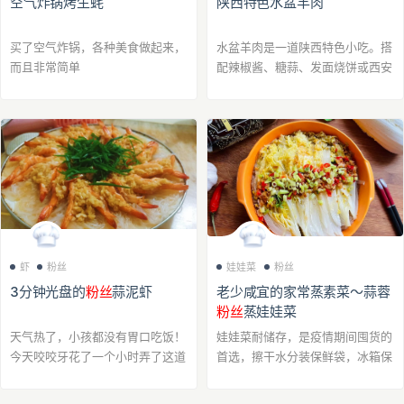
空气炸锅烤生蚝
陕西特色水盆羊肉
买了空气炸锅，各种美食做起来，
水盆羊肉是一道陕西特色小吃。搭
而且非常简单
配辣椒酱、糖蒜、发面烧饼或西安
特有的白吉馍。想描述一下它的味
道，思考了半天居然词穷。反正是
让我这外地来西安定居的人着迷，
隔三岔五就得...
虾
粉丝
娃娃菜
粉丝
3分钟光盘的
粉丝
蒜泥虾
老少咸宜的家常蒸素菜～蒜蓉
粉丝
蒸娃娃菜
天气热了，小孩都没有胃口吃饭！
娃娃菜耐储存，是疫情期间囤货的
今天咬咬牙花了一个小时弄了这道
首选，擦干水分装保鲜袋，冰箱保
粉丝
蒜泥虾，两个小朋友吃得香喷
存半个月以上没问题，而且有吃绿
喷的。加上现在虾的价格便宜了
叶菜的满足感。今天继续消耗一颗