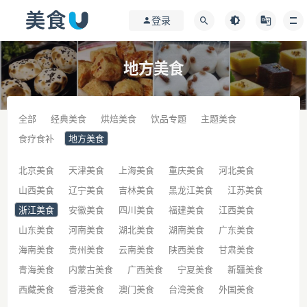
登录
地方美食
全部
经典美食
烘焙美食
饮品专题
主题美食
食疗食补
地方美食
北京美食
天津美食
上海美食
重庆美食
河北美食
山西美食
辽宁美食
吉林美食
黑龙江美食
江苏美食
浙江美食
安徽美食
四川美食
福建美食
江西美食
山东美食
河南美食
湖北美食
湖南美食
广东美食
海南美食
贵州美食
云南美食
陕西美食
甘肃美食
青海美食
内蒙古美食
广西美食
宁夏美食
新疆美食
西藏美食
香港美食
澳门美食
台湾美食
外国美食