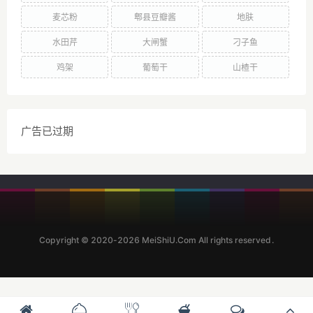
麦芯粉
郫县豆瓣酱
地肤
水田芹
大闸蟹
刁子鱼
鸡架
葡萄干
山楂干
广告已过期
Copyright © 2020-2026 MeiShiU.Com All rights reserved.