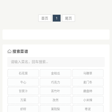
团，轻捏一下又可以散开即可。
含水量更大，口感会更好一些。
步骤3再用筛网过筛一下，过
想做好的的一定要仔细看...
筛...
首页
1
尾页
搜索菜谱
石花菜
金桔瓜
马鞭草
牛心
巧克力
麦门冬
甘蔗汁
苦竹叶
磨盘柿
万菜
孜然
小米辣
虾籽
莱阳梨
枣泥