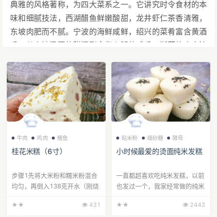
典雅的风格著称，为四大菜系之一。它讲究时令食材的本
味和细腻技法，西湖醋鱼鲜嫩酸甜，龙井虾仁茶香清雅，
东坡肉肥而不腻。宁波的海鲜咸鲜，绍兴的菜肴富含黄酒
香。从宁波汤圆的甜糯到金华火腿的咸香，浙菜将山水清
韵与人文底蕴融于一体，完美诠释了“鱼米之乡”的富饶与
舌尖上的诗意。
牛肉
鸡肉
鳝鱼
粘米粉
细砂糖
酵母
桂花米糕（6寸）
小时候最爱的烫面纯米发糕
步骤1先将大米粉和糯米粉混合
一直都超喜欢吃纯米发糕，以前
均匀，再倒入138克开水（刚烧
也发过一个，我家经常做的纯米
开的水）搅拌拌匀。步骤2然后
发糕的配方。之前那款配方含水
★★
431
★★
2442
用手搓成粉状，最后可以攥成
量低，不容易失败，这一款配方