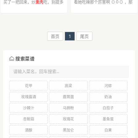
买了一把回来，炒
熏肉
吃，别提多
看她吃辣那个厉害啊 ⊙０⊙ ，那
美味了！
天她突然想吃腊八豆，我跟妈妈就
从外面买了瓶回来。结果现在最爱
吃的是我啊~哈哈哈
首页
1
尾页
搜索菜谱
花甲
高梁
河蚌
玫瑰露酒
鹿茸菌
奶油
沙棘汁
马蹄粉
白茄子
杏鲍菇
玫瑰花
墨鱼蛋
酒酿
黑加仑
白果