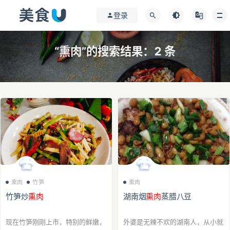
登录
“熏肉”的搜索结果：2 条
熏肉
竹笋
熏肉
竹笋炒
熏肉
湖南烟
熏肉
蒸腊八豆
现在竹笋刚刚上市，特别的鲜嫩，
外婆是无辣不欢的湖南人，从小就