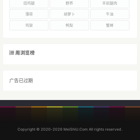
田鸡腿
野荞
羊前腿肉
薄荷
胡萝卜
牛油
鸡架
鸭梨
蟹棒
周浏览榜
广告已过期
Copyright © 2020-2026 MeiShiU.Com All rights reserved.