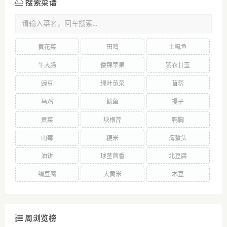
搜索菜谱
黄花菜
田鸡
土虱鱼
牛大肠
倭锦苹果
羽衣甘蓝
豌豆
绿叶苋菜
苜蓿
乌鸡
鲶鱼
提子
贡菜
块根芹
鸭胸
山莓
粳米
海蜇头
油饼
球茎茴香
北豆腐
绢豆腐
大黄米
木豆
周浏览榜