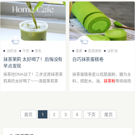
碎，滤掉水分放入不粘锅里慢慢翻
炒成团，然后...
淡奶油
牛奶
炼乳
蛋黄
低筋面粉
淡奶油
抹茶茉莉 太好喝了！后悔没有
白巧抹茶蛋糕卷
早点发现
抹茶控DNA动了！三步还原抹茶茉
抹茶蛋糕卷是以低筋面粉、糖为主
莉真的太好喝了～～清甜茉莉茶
料，搭配水、油、
抹茶粉
等烘焙而
+浓郁抹茶拿铁，简单但不平凡的
成的甜品
搭配，一口下去暑气尽消！一定要
试试！
首页
1
2
3
4
下页
尾页