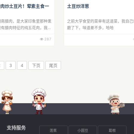
腊肉炒土豆片！荤素主食一
土豆炒洋葱
湖南腊肉，是大家印象里那种熏
之前大学食堂的菜单有这道菜，我自己
很有腊肉特征的纯五花肉，我用
磨了下，味道差不多，哈哈
钟，切了一小段切薄片拿来炒
287
太香了，一个人懒得煮米饭就加
2
3
4
下页
尾页
支持服务
莲蕉
小圆豆
葛根