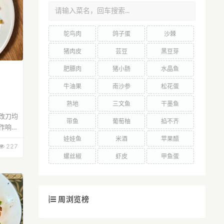
鸵鸟肉
鸽子蛋
沙棘
猪肉皮
芸豆
黑豆芽
肥膘肉
猪小肠
水晶鱼
牛油果
南沙参
松花蛋
熟地
三文鱼
干墨鱼
改刀均
带鱼
葡萄柚
掐不齐
作响，
辣汁水
娃娃鱼
米酒
苹果醋
227
滋味瞬
螺丝椒
虾皮
甲鱼蛋
周浏览榜