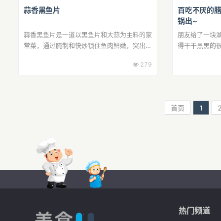
蒜香黑鱼片
百吃不厌的
锅出~
蒜香黑鱼片是一道以黑鱼片和大蒜为主料的家
朋友给了一块
常菜，通过腌制和快炒锁住鱼肉鲜嫩，突出蒜
得干干黑黑的
香风味，适合家庭烹饪。
锅煮了20多分
279
土豆片，真的
个青...
首页
1
热门频道