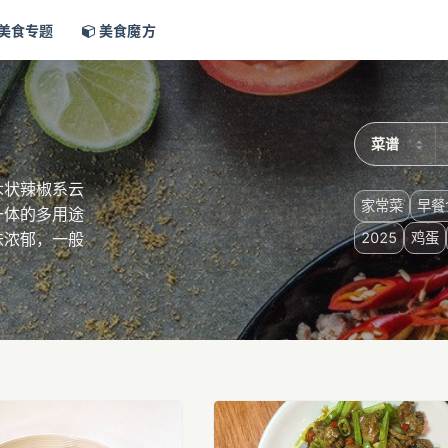
美食专题
美食魔方
木状辣椒系云
家常菜
早餐
一体的多用途
2025
鸡蛋
味浓郁，一般
起到治疗胃
的特色经济作
等。种子含龙