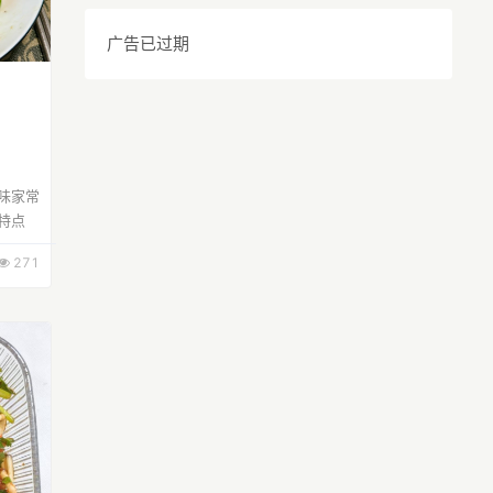
广告已过期
味家常
特点
271