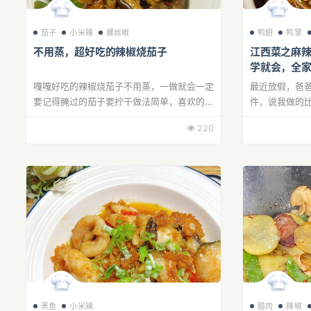
茄子
小米辣
螺丝椒
鸭翅
鸭掌
不用蒸，超好吃的辣椒烧茄子
江西菜之麻
学就会，全
嘎嘎好吃的辣椒烧茄子不用蒸，一做就会一定
最近放假，爸
要记得腌过的茄子要拧干做法简单，喜欢的姐
件，说我做的
妹们，快安排起来吧为什么用螺丝椒，因为皮
220
薄肉多好吃
黑鱼
小米辣
腊肉
辣椒