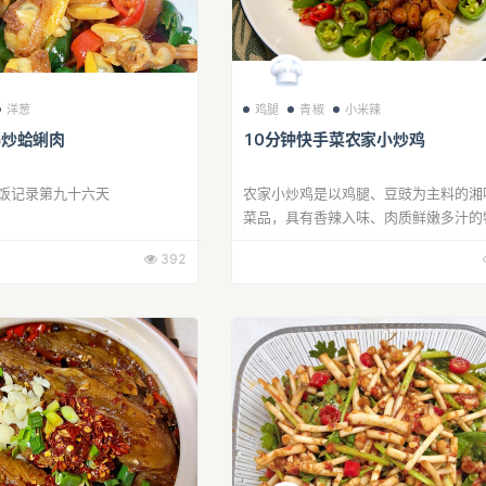
洋葱
鸡腿
青椒
小米辣
爆炒蛤蜊肉
10分钟快手菜农家小炒鸡
带饭记录第九十六天
农家小炒鸡是以鸡腿、豆豉为主料的湘
菜品，具有香辣入味、肉质鲜嫩多汁的
392