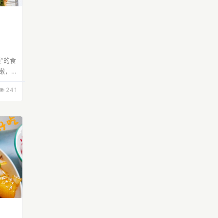
”的食
嫩，怕
，只要
241
...