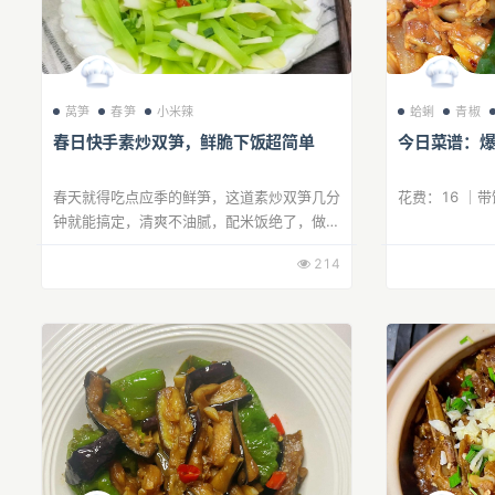
莴笋
春笋
小米辣
蛤蜊
青椒
春日快手素炒双笋，鲜脆下饭超简单
今日菜谱：
春天就得吃点应季的鲜笋，这道素炒双笋几分
花费：16 ｜
钟就能搞定，清爽不油腻，配米饭绝了，做法
超家常，新手也能一次成功！
214