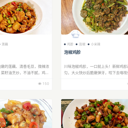
莲藕
鸡胗
泡椒
小米辣
泡椒鸡胗
脆嫩的莲藕、清香毛豆，微辣浓
川味泡椒鸡胗，一口就上头！新鲜鸡胗
。菜籽油烹炒，不油不腻，鸡翅
匀，大火快炒后脆嫩弹牙，咬下去咯吱
，油脂香气遍布其中，更添营
完全不柴不硬。秘制泡椒与野山椒的酸
150
充分渗透，酸得开胃，辣得过瘾，鲜爽
间...