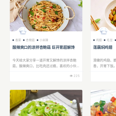
香菜
杏鲍菇
小米辣
鸡翅
毛豆
酸辣爽口的凉拌杏鲍菇 巨开胃超解馋
莲藕焖鸡翅
今天给大家分享一道开胃又解馋的凉拌杏鲍
滑嫩的鸡翅、
菇，酸辣爽口，比吃肉还过瘾，喜欢的小伙伴
香，开胃下饭
赶紧试试！
表皮焦香紧实
225
养。