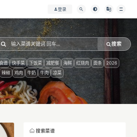
登录
搜索
食谱
快手菜
下饭菜
减肥餐
海鲜
红烧肉
面条
2026
辣椒
鸡肉
牛奶
牛肉
凉菜
搜索菜谱