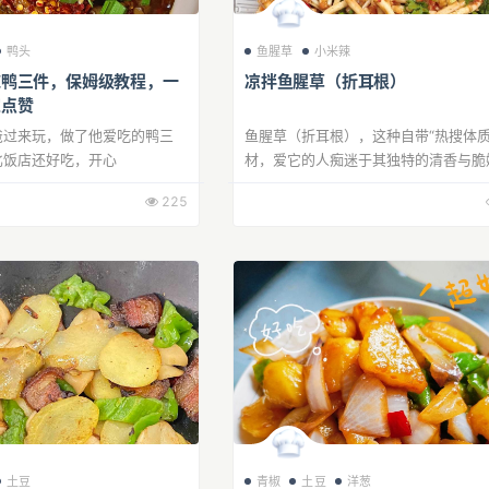
鸭头
鱼腥草
小米辣
辣鸭三件，保姆级教程，一
凉拌鱼腥草（折耳根）
家点赞
爸过来玩，做了他爱吃的鸭三
鱼腥草（折耳根），这种自带“热搜体质
比饭店还好吃，开心
材，爱它的人痴迷于其独特的清香与脆
它的人却对它的“腥”味避之不及。其实
225
搭配得当，做法巧妙，鱼腥草也能化身餐桌
土豆
青椒
土豆
洋葱