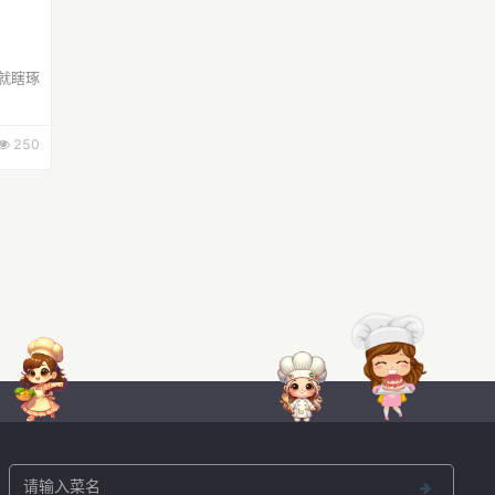
就瞎琢
250