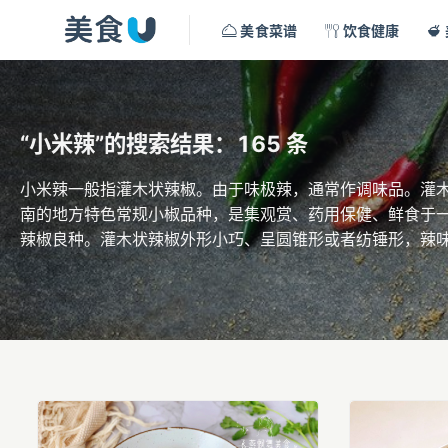
美食菜谱
饮食健康
“小米辣”的搜索结果：165 条
小米辣一般指灌木状辣椒。由于味极辣，通常作调味品。灌
南的地方特色常规小椒品种，是集观赏、药用保健、鲜食于
辣椒良种。灌木状辣椒外形小巧、呈圆锥形或者纺锤形，辣
作为调料使用，特别是在川菜中应用最广，除此之外还可以
寒、虫病等功效。灌木状辣椒已经在多地区发展成为了当地
物产业。 果含辣椒碱、维生素C、柠檬酸、酒石酸、苹果酸
葵碱、龙葵胺等。