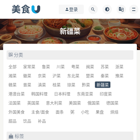
登录
新疆菜
分类
全部
家常菜
鲁菜
川菜
粤菜
闽菜
苏菜
浙菜
湘菜
徽菜
京菜
沪菜
东北菜
楚菜
秦菜
豫菜
赣菜
晋菜
滇菜
桂菜
琼菜
黔菜
新疆菜
港澳台菜
韩国料理
日本料理
东南亚菜
印度菜
法国菜
英国菜
意大利菜
美国菜
俄国菜
德国菜
外国美食
主食/面食
面条
粥
小吃
果盘
烘焙
甜品
饮品
补品
标签