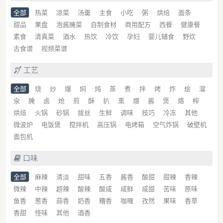
全部
热菜
凉菜
汤羹
主食
小吃
粥
烘焙
面条
甜品
果盘
泡酱腌菜
自制食材
商用配方
西餐
健康餐
素食
清真菜
酒水
热饮
冷饮
孕妇
婴儿辅食
野炊
古食谱
视频菜谱
工艺
全部
烧
炒
爆
焖
炖
蒸
煮
拌
烤
炸
烩
溜
氽
腌
卤
炝
煎
酥
扒
熏
煨
酱
煲
烙
榨
烘焙
火锅
砂锅
拔丝
生鲜
调味
技巧
冷冻
其他
微波炉
电饭煲
搅拌机
高压锅
电烤箱
空气炸锅
破壁机
面包机
口味
全部
麻辣
清淡
甜味
五香
酱香
酸甜
甜辣
香辣
微辣
中辣
超辣
酸辣
酸咸
咸鲜
咸甜
苦味
原味
鱼香
葱香
蒜香
奶香
糟香
咖喱
孜然
果味
香草
香甜
怪味
其他
酒香