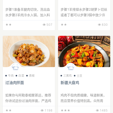
步骤1准备羊腿肉切块，洗出血
步骤1羊排焯水步骤2胡萝卜切丝
水步骤2羊肉冷水入锅，加入料
或者丁都可以步骤3锅中放少许
酒焯水去腥步骤3洗净的羊肉放
底油，煸炒羊排至焦黄步骤4倒
★★
507
★★
830
高压锅压10分钟至...
入胡萝卜丝继续...
牛肉
白菜
青椒
三黄鸡
土豆
过油肉拌面
新疆大盘鸡
如果你与阿勒泰相聚甚远，推荐
鸡肉不但肉质细嫩，味道鲜美，
你诗试这份过油肉拌面，严选鸡
而且营养价值特别高。众所周
肉，3鲜标准，坚持选用新鲜原
知，在我们中国，女人坐月子期
★★
1198
★★★
1485
料，夹嘴设计，...
间，必须要吃鸡...