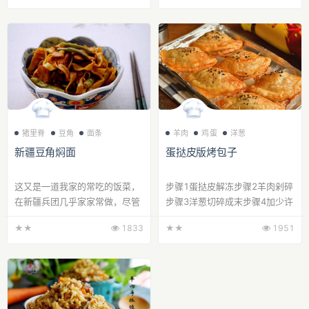
猪里脊
豆角
面条
羊肉
鸡蛋
洋葱
新疆豆角焖面
蛋挞皮版烤包子
这又是一道我家的常吃的饭菜，
步骤1蛋挞皮解冻步骤2羊肉剁碎
在新疆兵团几乎家家常做，尽管
步骤3洋葱切碎成末步骤4加少许
离开新疆20年了，依旧非常喜欢
黑胡椒步骤5加麻辣川香汁调味
★★
1833
★★
1951
吃，做了这个...
步骤6羊肉瘦的...