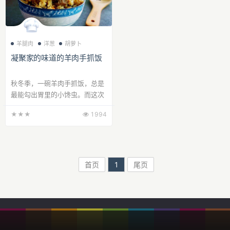
羊腿肉
洋葱
胡萝卜
凝聚家的味道的羊肉手抓饭
秋冬季，一碗羊肉手抓饭，总是
最能勾出胃里的小馋虫。而这次
花儿更是见证了飞利浦HD4568
★★★
1994
智芯回漩电饭煲...
首页
1
尾页