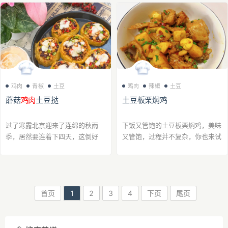
八角15克，桂皮10克，香叶5克，
含蓄绵长，浓而不呛，拌饭一绝，
小茴香8克，白寇5克，...
是齿间流淌...
鸡肉
青椒
土豆
鸡肉
辣椒
土豆
蘑菇
鸡肉
土豆挞
土豆板栗焖鸡
过了寒露北京迎来了连绵的秋雨
下饭又管饱的土豆板栗焖鸡，美味
季，居然要连着下四天，这倒好
又管饱，过程并不复杂，你也来试
了，出游不怕花园的植物缺水了～
试吧步骤1准备好大蒜头和生姜
冷飕飕的秋雨天就烤个温暖的土豆
片，还有小青椒切好备用，板栗洗
挞吃吧～用到了之前在张家口草原
净备用步骤2新鲜鸡块洗净备用步
天路捡到的土豆和...
骤3由于新鲜鸡块有...
首页
1
2
3
4
下页
尾页