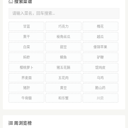
搜索菜谱
甘蓝
巧克力
槐花
熏干
棱角丝瓜
越瓜
白菜
甜豆
倭锦苹果
蚂蚱
鲷鱼
驴鞭
樱桃萝卜
猪五花腩
馄炖皮
荞麦面
五花肉
乌鸡
猪肝
黄豆
脆山药
牛骨髓
和乐蟹
川贝
周浏览榜