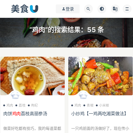
登录
“鸡肉”的搜索结果：55 条
鸡肉
荔枝
枸杞
鸡肉
青椒
小米椒
肉饼
鸡肉
荔枝高丽参汤
小炒鸡【一鸡两吃湘菜做法】
做菜好吃都有技巧，我的每道菜都
一只鸡前面的汤做好了，现在传小