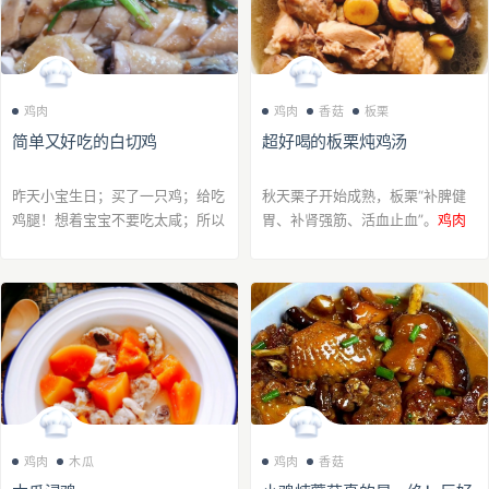
鸡肉
鸡肉
香菇
板栗
简单又好吃的白切鸡
超好喝的板栗炖鸡汤
昨天小宝生日；买了一只鸡；给吃
秋天栗子开始成熟，板栗“补脾健
鸡腿！想着宝宝不要吃太咸；所以
胃、补肾强筋、活血止血”。
鸡肉
弄了个白切鸡；姑姑说很好吃；问
的性味甘温，主治功用十分广泛，
我怎么做的；于是今天又买了一只
不但温中益气、补精添髓、强筋健
现场做给她看！其实做法很简单；
骨等效益都很显著。秋天适合喝板
而且又肉滑嫩...
栗炖鸡汤哦～
鸡肉
木瓜
鸡肉
香菇