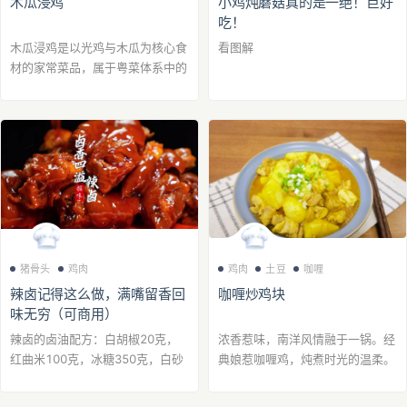
木瓜浸鸡
小鸡炖蘑菇真的是一绝！巨好
吃！
木瓜浸鸡是以光鸡与木瓜为核心食
看图解
材的家常菜品，属于粤菜体系中的
汤菜融合类料理。烹饪时采用“浸
熟法”，通过控制火候使
鸡肉
保持
嫩滑口感，同时利用木瓜天然酶解
成分软化肉质...
猪骨头
鸡肉
鸡肉
土豆
咖喱
辣卤记得这么做，满嘴留香回
咖喱炒鸡块
味无穷（可商用）
辣卤的卤油配方：白胡椒20克，
浓香惹味，南洋风情融于一锅。经
红曲米100克，冰糖350克，白砂
典娘惹咖喱鸡，炖煮时光的温柔。
糖350克，二荆条辣椒80克，子弹
鸡肉
嫩滑多汁，浸润在橙黄浓稠的
头辣椒50克，红油豆瓣酱400克，
咖喱中。入口先是温润甘甜，辣度