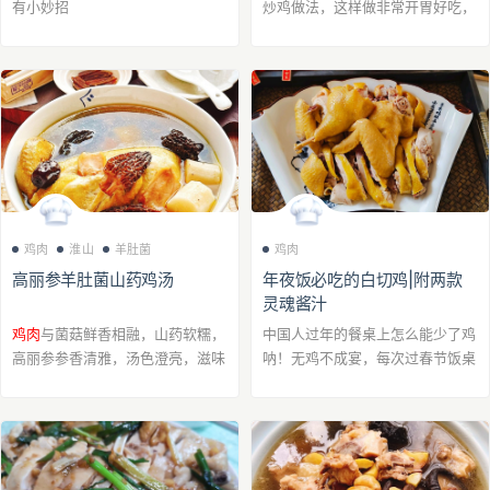
有小妙招
炒鸡做法，这样做非常开胃好吃，
下饭，湘菜做法
鸡肉
淮山
羊肚菌
鸡肉
高丽参羊肚菌山药鸡汤
年夜饭必吃的白切鸡|附两款
灵魂酱汁
鸡肉
与菌菇鲜香相融，山药软糯，
中国人过年的餐桌上怎么能少了鸡
高丽参参香清雅，汤色澄亮，滋味
呐！无鸡不成宴，每次过春节饭桌
醇厚而不腻。 是一道温润滋补的
上都少不了的一道白切鸡，肉质鲜
汤品。
嫩，搭配这两种酱汁真的巨好吃，
做法也很简单，喜欢的快来试试
吧！